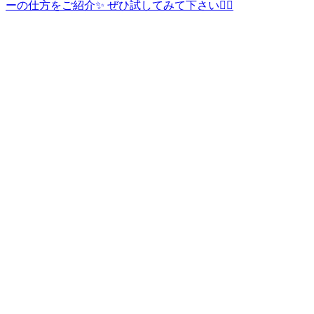
ーの仕方をご紹介✨ ぜひ試してみて下さい🙇‍♀