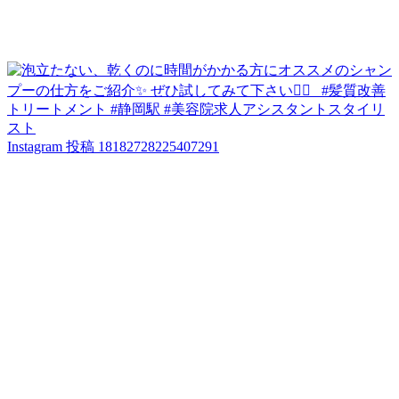
Instagram 投稿 18182728225407291