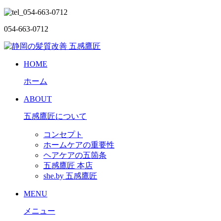
054-663-0712
HOME
ホーム
ABOUT
五感鷹匠について
コンセプト
ホームケアの重要性
ヘアケアの五箇条
五感鷹匠 本店
she.by 五感鷹匠
MENU
メニュー