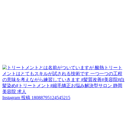
Instagram 投稿 18088795124545215