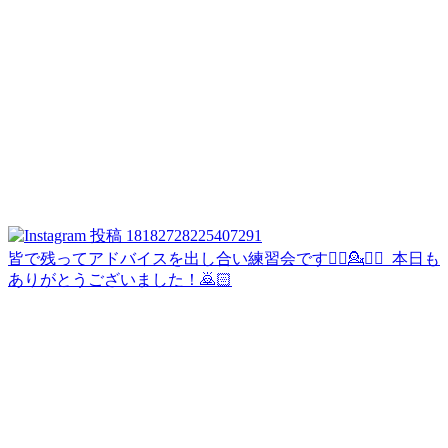
皆で残ってアドバイスを出し合い練習会です💁‍♀️💁💁‍♂️ ⁡ 本日も
ありがとうございました！🙇🏻‍