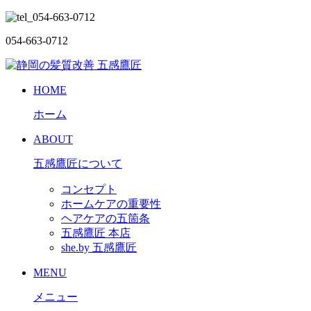
054-663-0712
HOME
ホーム
ABOUT
五感鷹匠について
コンセプト
ホームケアの重要性
ヘアケアの五箇条
五感鷹匠 本店
she.by 五感鷹匠
MENU
メニュー