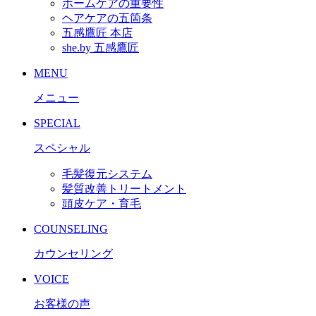
ホームケアの重要性
ヘアケアの五箇条
五感鷹匠 本店
she.by 五感鷹匠
MENU
メニュー
SPECIAL
スペシャル
毛髪復元システム
髪質改善トリートメント
頭皮ケア・育毛
COUNSELING
カウンセリング
VOICE
お客様の声