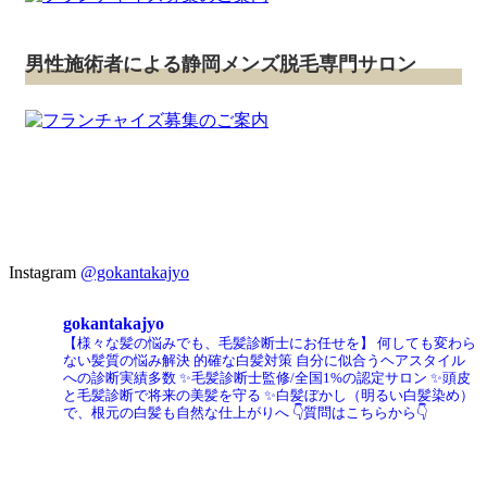
男性施術者による静岡メンズ脱毛専門サロン
Instagram
@gokantakajyo
gokantakajyo
【様々な髪の悩みでも、毛髪診断士にお任せを】
何しても変わら
ない髪質の悩み解決
的確な白髪対策
自分に似合うヘアスタイル
への診断実績多数
✨毛髪診断士監修/全国1%の認定サロン
✨頭皮
と毛髪診断で将来の美髪を守る
✨白髪ぼかし（明るい白髪染め）
で、根元の白髪も自然な仕上がりへ
👇質問はこちらから👇