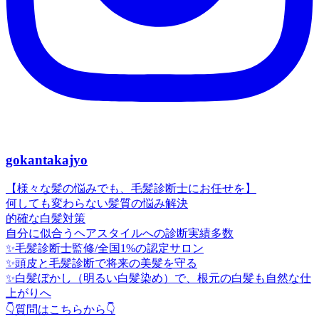
gokantakajyo
【様々な髪の悩みでも、毛髪診断士にお任せを】
何しても変わらない髪質の悩み解決
的確な白髪対策
自分に似合うヘアスタイルへの診断実績多数
✨毛髪診断士監修/全国1%の認定サロン
✨頭皮と毛髪診断で将来の美髪を守る
✨白髪ぼかし（明るい白髪染め）で、根元の白髪も自然な仕
上がりへ
👇質問はこちらから👇