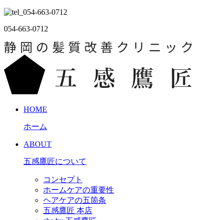
054-663-0712
HOME
ホーム
ABOUT
五感鷹匠について
コンセプト
ホームケアの重要性
ヘアケアの五箇条
五感鷹匠 本店