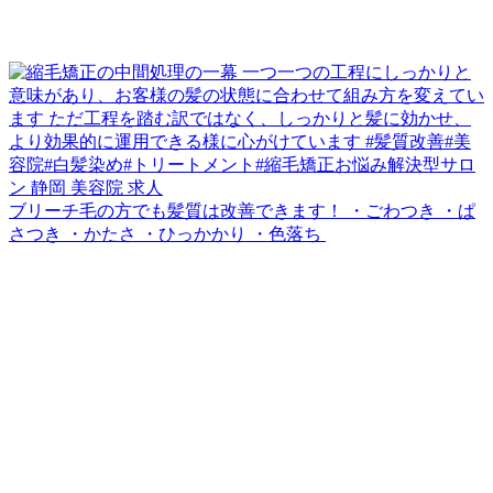
ブリーチ毛の方でも髪質は改善できます！ ・ごわつき ・ぱ
さつき ・かたさ ・ひっかかり ・色落ち ⁡