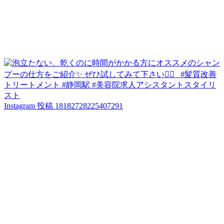
Instagram 投稿 18182728225407291