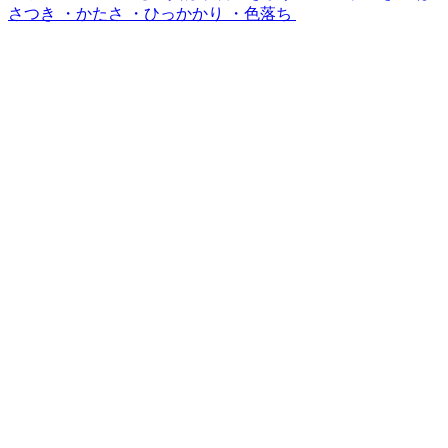
さつき ・かたさ ・ひっかかり ・色落ち ⁡