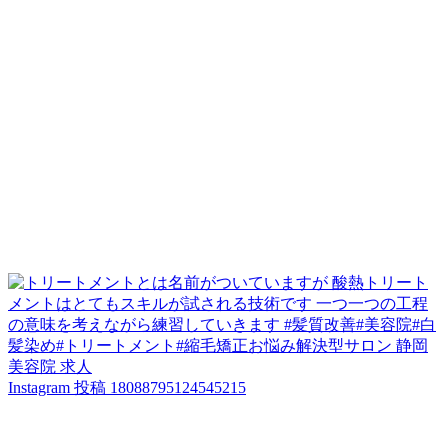
Instagram 投稿 18088795124545215