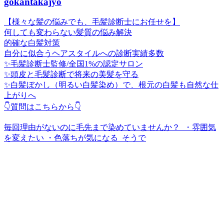
gokantakajyo
【様々な髪の悩みでも、毛髪診断士にお任せを】
何しても変わらない髪質の悩み解決
的確な白髪対策
自分に似合うヘアスタイルへの診断実績多数
✨毛髪診断士監修/全国1%の認定サロン
✨頭皮と毛髪診断で将来の美髪を守る
✨白髪ぼかし（明るい白髪染め）で、根元の白髪も自然な仕
上がりへ
👇質問はこちらから👇
毎回理由がないのに毛先まで染めていませんか？ ⁡ ・雰囲気
を変えたい ・色落ちが気になる ⁡ そうで