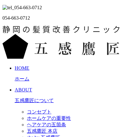
054-663-0712
HOME
ホーム
ABOUT
五感鷹匠について
コンセプト
ホームケアの重要性
ヘアケアの五箇条
五感鷹匠 本店