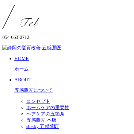
054-663-0712
HOME
ホーム
ABOUT
五感鷹匠について
コンセプト
ホームケアの重要性
ヘアケアの五箇条
五感鷹匠 本店
she.by 五感鷹匠