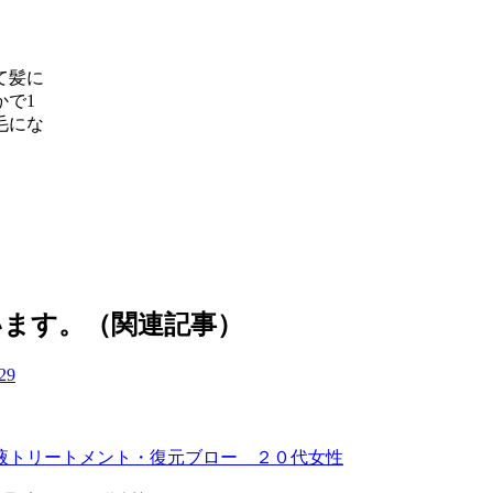
て髪に
かで1
毛にな
います。（関連記事）