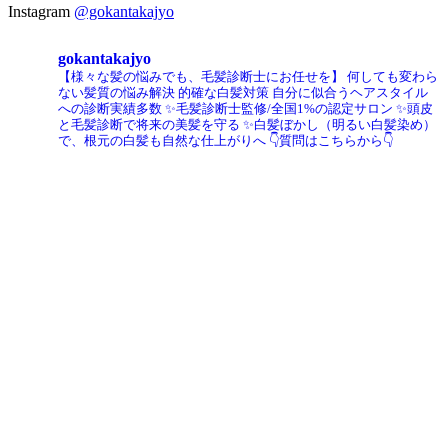
Instagram
@gokantakajyo
gokantakajyo
【様々な髪の悩みでも、毛髪診断士にお任せを】
何しても変わら
ない髪質の悩み解決
的確な白髪対策
自分に似合うヘアスタイル
への診断実績多数
✨毛髪診断士監修/全国1%の認定サロン
✨頭皮
と毛髪診断で将来の美髪を守る
✨白髪ぼかし（明るい白髪染め）
で、根元の白髪も自然な仕上がりへ
👇質問はこちらから👇