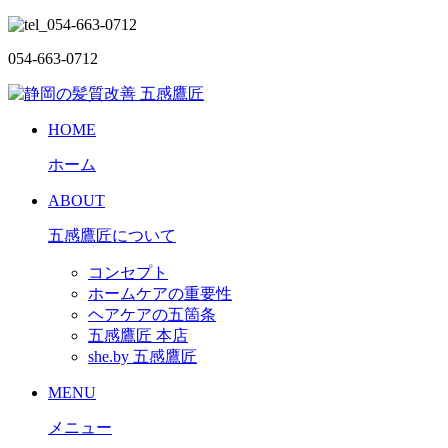
054-663-0712
HOME
ホーム
ABOUT
五感鷹匠について
コンセプト
ホームケアの重要性
ヘアケアの五箇条
五感鷹匠 本店
she.by 五感鷹匠
MENU
メニュー