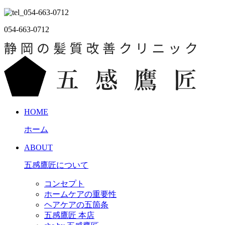
054-663-0712
HOME
ホーム
ABOUT
五感鷹匠について
コンセプト
ホームケアの重要性
ヘアケアの五箇条
五感鷹匠 本店