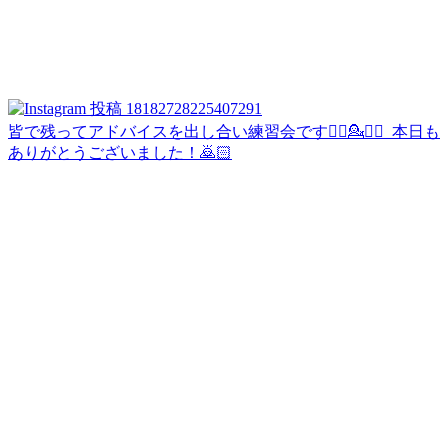
皆で残ってアドバイスを出し合い練習会です💁‍♀️💁💁‍♂️ ⁡ 本日も
ありがとうございました！🙇🏻‍