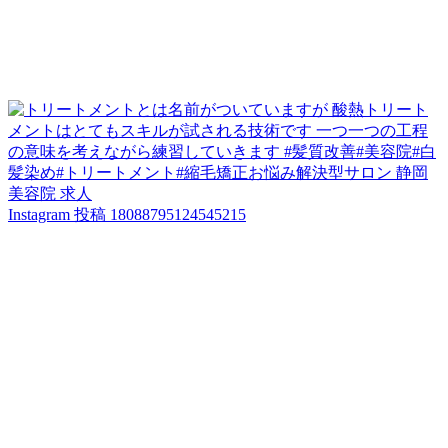
Instagram 投稿 18088795124545215