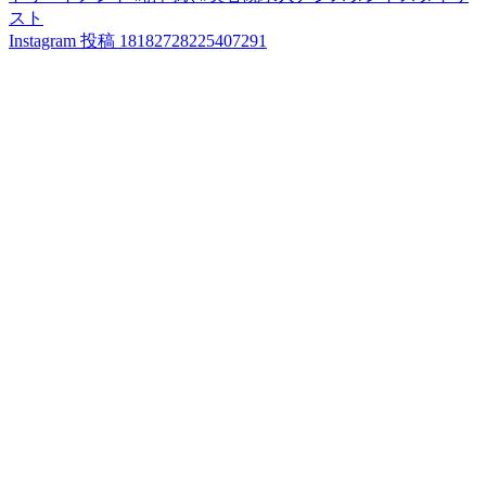
Instagram 投稿 18182728225407291