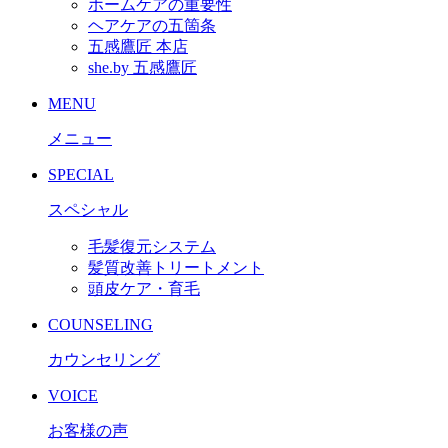
ホームケアの重要性
ヘアケアの五箇条
五感鷹匠 本店
she.by 五感鷹匠
MENU
メニュー
SPECIAL
スペシャル
毛髪復元システム
髪質改善トリートメント
頭皮ケア・育毛
COUNSELING
カウンセリング
VOICE
お客様の声