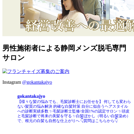
男性施術者による静岡メンズ脱毛専門
サロン
Instagram
@gokantakajyo
gokantakajyo
【様々な髪の悩みでも、毛髪診断士にお任せを】
何しても変わら
ない髪質の悩み解決
的確な白髪対策
自分に似合うヘアスタイル
への診断実績多数
✨毛髪診断士監修/全国1%の認定サロン
✨頭皮
と毛髪診断で将来の美髪を守る
✨白髪ぼかし（明るい白髪染め）
で、根元の白髪も自然な仕上がりへ
👇質問はこちらから👇