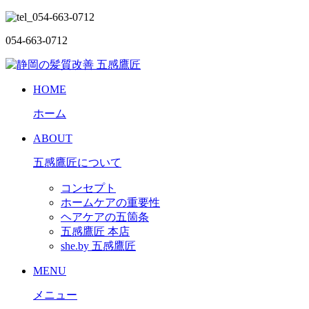
054-663-0712
HOME
ホーム
ABOUT
五感鷹匠について
コンセプト
ホームケアの重要性
ヘアケアの五箇条
五感鷹匠 本店
she.by 五感鷹匠
MENU
メニュー