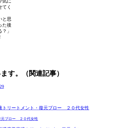
が気に
せてく
いと思
った後
る？」
！
います。（関連記事）
復元ブロー ２０代女性