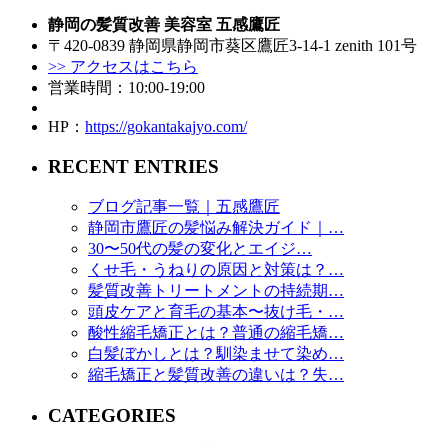
静岡の髪質改善 美容室 五感鷹匠
〒420-0839 静岡県静岡市葵区鷹匠3-14-1 zenith 101号
>> アクセスはこちら
営業時間：10:00-19:00
HP：
https://gokantakajyo.com/
RECENT ENTRIES
ブログ記事一覧｜五感鷹匠
静岡市鷹匠の髪悩み解決ガイド｜…
30〜50代の髪の変化とエイジ…
くせ毛・うねりの原因と対策は？…
髪質改善トリートメントの持続期…
頭皮ケアと育毛の基本〜抜け毛・…
酸性縮毛矯正とは？普通の縮毛矯…
白髪ぼかしとは？馴染ませて染め…
縮毛矯正と髪質改善の違いは？失…
CATEGORIES