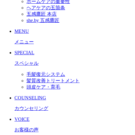
ホームケアの重要性
ヘアケアの五箇条
五感鷹匠 本店
she.by 五感鷹匠
MENU
メニュー
SPECIAL
スペシャル
毛髪復元システム
髪質改善トリートメント
頭皮ケア・育毛
COUNSELING
カウンセリング
VOICE
お客様の声