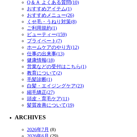
Q＆Ａ よくある質問(10)
おすすめアイテム(1)
おすすめメニュー(26)
くせ毛・うねり対策(8)
ご利用規約(1)
ビューティー(159)
プライベート(7)
ホームケアのやり方(12)
仕事の出来事(13)
健康情報(18)
営業などの受付はこちら(1)
教育について(2)
毛髪診断(1)
白髪・エイジングケア(23)
縮毛矯正(27)
頭皮・育毛ケア(11)
髪質改善について(19)
ARCHIVES
2026年7月
(8)
2026年6月
(29)