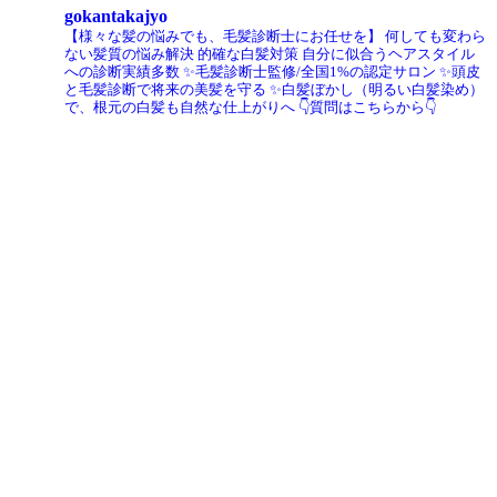
gokantakajyo
【様々な髪の悩みでも、毛髪診断士にお任せを】
何しても変わら
ない髪質の悩み解決
的確な白髪対策
自分に似合うヘアスタイル
への診断実績多数
✨毛髪診断士監修/全国1%の認定サロン
✨頭皮
と毛髪診断で将来の美髪を守る
✨白髪ぼかし（明るい白髪染め）
で、根元の白髪も自然な仕上がりへ
👇質問はこちらから👇