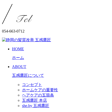
054-663-0712
HOME
ホーム
ABOUT
五感鷹匠について
コンセプト
ホームケアの重要性
ヘアケアの五箇条
五感鷹匠 本店
she.by 五感鷹匠