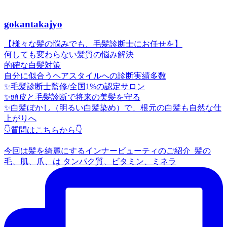
gokantakajyo
【様々な髪の悩みでも、毛髪診断士にお任せを】
何しても変わらない髪質の悩み解決
的確な白髪対策
自分に似合うヘアスタイルへの診断実績多数
✨毛髪診断士監修/全国1%の認定サロン
✨頭皮と毛髪診断で将来の美髪を守る
✨白髪ぼかし（明るい白髪染め）で、根元の白髪も自然な仕
上がりへ
👇質問はこちらから👇
今回は髪を綺麗にするインナービューティのご紹介 ⁡ 髪の
毛、肌、爪、は タンパク質、ビタミン、ミネラ