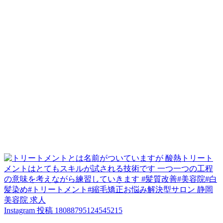
Instagram 投稿 18088795124545215