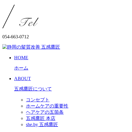
054-663-0712
HOME
ホーム
ABOUT
五感鷹匠について
コンセプト
ホームケアの重要性
ヘアケアの五箇条
五感鷹匠 本店
she.by 五感鷹匠