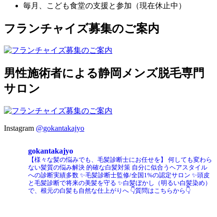
毎月、こども食堂の支援と参加（現在休止中）
フランチャイズ募集のご案内
男性施術者による静岡メンズ脱毛専門
サロン
Instagram
@gokantakajyo
gokantakajyo
【様々な髪の悩みでも、毛髪診断士にお任せを】
何しても変わら
ない髪質の悩み解決
的確な白髪対策
自分に似合うヘアスタイル
への診断実績多数
✨毛髪診断士監修/全国1%の認定サロン
✨頭皮
と毛髪診断で将来の美髪を守る
✨白髪ぼかし（明るい白髪染め）
で、根元の白髪も自然な仕上がりへ
👇質問はこちらから👇