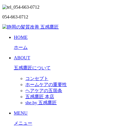
054-663-0712
HOME
ホーム
ABOUT
五感鷹匠について
コンセプト
ホームケアの重要性
ヘアケアの五箇条
五感鷹匠 本店
she.by 五感鷹匠
MENU
メニュー