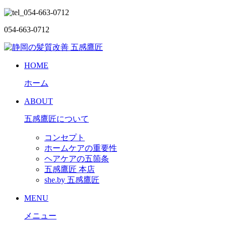
054-663-0712
HOME
ホーム
ABOUT
五感鷹匠について
コンセプト
ホームケアの重要性
ヘアケアの五箇条
五感鷹匠 本店
she.by 五感鷹匠
MENU
メニュー