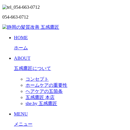
054-663-0712
HOME
ホーム
ABOUT
五感鷹匠について
コンセプト
ホームケアの重要性
ヘアケアの五箇条
五感鷹匠 本店
she.by 五感鷹匠
MENU
メニュー