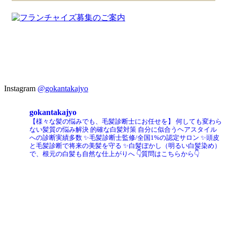
Instagram
@gokantakajyo
gokantakajyo
【様々な髪の悩みでも、毛髪診断士にお任せを】
何しても変わら
ない髪質の悩み解決
的確な白髪対策
自分に似合うヘアスタイル
への診断実績多数
✨毛髪診断士監修/全国1%の認定サロン
✨頭皮
と毛髪診断で将来の美髪を守る
✨白髪ぼかし（明るい白髪染め）
で、根元の白髪も自然な仕上がりへ
👇質問はこちらから👇