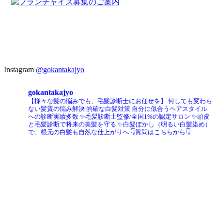
Instagram
@gokantakajyo
gokantakajyo
【様々な髪の悩みでも、毛髪診断士にお任せを】
何しても変わら
ない髪質の悩み解決
的確な白髪対策
自分に似合うヘアスタイル
への診断実績多数
✨毛髪診断士監修/全国1%の認定サロン
✨頭皮
と毛髪診断で将来の美髪を守る
✨白髪ぼかし（明るい白髪染め）
で、根元の白髪も自然な仕上がりへ
👇質問はこちらから👇