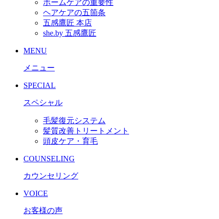
ホームケアの重要性
ヘアケアの五箇条
五感鷹匠 本店
she.by 五感鷹匠
MENU
メニュー
SPECIAL
スペシャル
毛髪復元システム
髪質改善トリートメント
頭皮ケア・育毛
COUNSELING
カウンセリング
VOICE
お客様の声