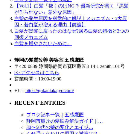
【Vol.1】白髪「抜くのはNG？ 最新研究が暴く『黒髪
が作られない』意外な原因」
白髪の発生原因を科学的に解説｜メカニズム・5大原
因・若白髪が増える理由【前編】
白髪が黒髪に戻ったのはなぜ?戻る白髪の特徴と3つの
回復メカニズム
白髪を増やさないために。
静岡の髪質改善 美容室 五感鷹匠
〒420-0839 静岡県静岡市葵区鷹匠3-14-1 zenith 101号
>> アクセスはこちら
営業時間：10:00-19:00
HP：
https://gokantakajyo.com/
RECENT ENTRIES
ブログ記事一覧｜五感鷹匠
静岡市鷹匠の髪悩み解決ガイド｜…
30〜50代の髪の変化とエイジ…
くせ毛・うねりの原因と対策は？…