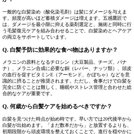
一般的な白髪染め（酸化染毛剤）は髪にダメージを与えま
す。頻度が高いほど蓄積ダメージは増えます。五感鷹匠で
は、ダメージを最小限に抑える薬剤選定と、施術と同時に行
う毛髪復元ケアを組み合わせることで、白髪染めとヘアケア
の両立をサポートしています。
Q. 白髪予防に効果的な食べ物はありますか？
メラニンの原料となるチロシン（大豆製品、チーズ、バナ
ナ）、メラニン合成に必要な銅（レバー、ナッツ類）、頭皮
の血行を促すビタミンE（アーモンド、かぼちゃ）などを意
識的に摂ることが推奨されます。ただし、食事だけで白髪を
完全に防ぐことは難しく、睡眠やストレス管理と合わせた総
合的なケアが重要です。
Q. 何歳から白髪ケアを始めるべきですか？
白髪を見つけた時点が始め時です。早い方では20代後半から
白髪が出始めます。「まだ数本だから」と放置するよりも、
初期段階から頭皮環境を整えておくことで、進行を穏やかに