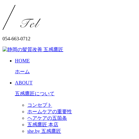
054-663-0712
HOME
ホーム
ABOUT
五感鷹匠について
コンセプト
ホームケアの重要性
ヘアケアの五箇条
五感鷹匠 本店
she.by 五感鷹匠