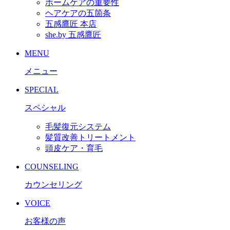
ホームケアの重要性
ヘアケアの五箇条
五感鷹匠 本店
she.by 五感鷹匠
MENU
メニュー
SPECIAL
スペシャル
毛髪復元システム
髪質改善トリートメント
頭皮ケア・育毛
COUNSELING
カウンセリング
VOICE
お客様の声