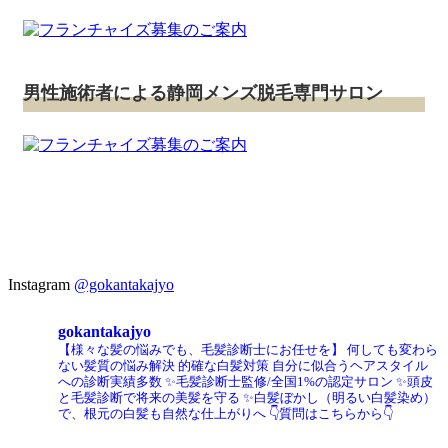
男性施術者による静岡メンズ脱毛専門サロン
Instagram
@gokantakajyo
gokantakajyo
【様々な髪の悩みでも、毛髪診断士にお任せを】
何しても変わら
ない髪質の悩み解決
的確な白髪対策
自分に似合うヘアスタイル
への診断実績多数
✨毛髪診断士監修/全国1%の認定サロン
✨頭皮
と毛髪診断で将来の美髪を守る
✨白髪ぼかし（明るい白髪染め）
で、根元の白髪も自然な仕上がりへ
👇質問はこちらから👇