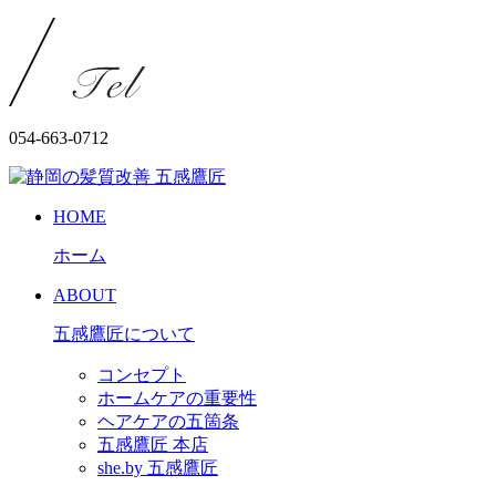
054-663-0712
HOME
ホーム
ABOUT
五感鷹匠について
コンセプト
ホームケアの重要性
ヘアケアの五箇条
五感鷹匠 本店
she.by 五感鷹匠