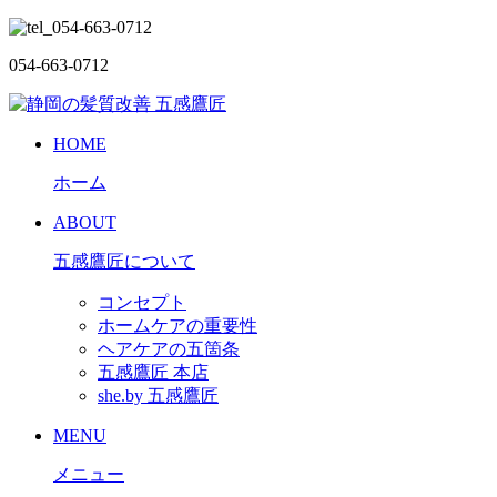
054-663-0712
HOME
ホーム
ABOUT
五感鷹匠について
コンセプト
ホームケアの重要性
ヘアケアの五箇条
五感鷹匠 本店
she.by 五感鷹匠
MENU
メニュー