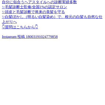
自分に似合うヘアスタイルへの診断実績多数
✨毛髪診断士監修/全国1%の認定サロン
✨頭皮と毛髪診断で将来の美髪を守る
✨白髪ぼかし（明るい白髪染め）で、根元の白髪も自然な仕
上がりへ
👇質問はこちらから👇
Instagram 投稿 18003191024779858