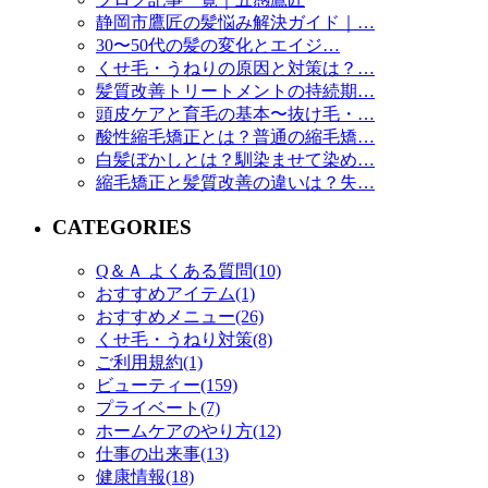
静岡市鷹匠の髪悩み解決ガイド｜…
30〜50代の髪の変化とエイジ…
くせ毛・うねりの原因と対策は？…
髪質改善トリートメントの持続期…
頭皮ケアと育毛の基本〜抜け毛・…
酸性縮毛矯正とは？普通の縮毛矯…
白髪ぼかしとは？馴染ませて染め…
縮毛矯正と髪質改善の違いは？失…
CATEGORIES
Q＆Ａ よくある質問(10)
おすすめアイテム(1)
おすすめメニュー(26)
くせ毛・うねり対策(8)
ご利用規約(1)
ビューティー(159)
プライベート(7)
ホームケアのやり方(12)
仕事の出来事(13)
健康情報(18)