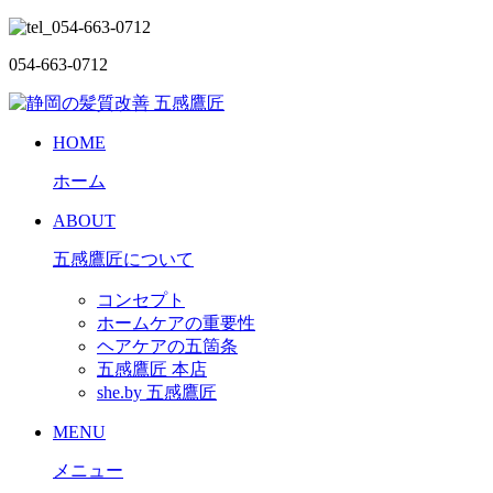
054-663-0712
HOME
ホーム
ABOUT
五感鷹匠について
コンセプト
ホームケアの重要性
ヘアケアの五箇条
五感鷹匠 本店
she.by 五感鷹匠
MENU
メニュー