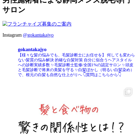
男性施術者による静岡メンズ脱毛専門
サロン
Instagram
@gokantakajyo
gokantakajyo
【様々な髪の悩みでも、毛髪診断士にお任せを】
何しても変わら
ない髪質の悩み解決
的確な白髪対策
自分に似合うヘアスタイル
への診断実績多数
✨毛髪診断士監修/全国1%の認定サロン
✨頭皮
と毛髪診断で将来の美髪を守る
✨白髪ぼかし（明るい白髪染め）
で、根元の白髪も自然な仕上がりへ
👇質問はこちらから👇