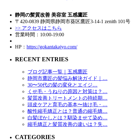
静岡の髪質改善 美容室 五感鷹匠
〒420-0839 静岡県静岡市葵区鷹匠3-14-1 zenith 101号
>> アクセスはこちら
営業時間：10:00-19:00
HP：
https://gokantakajyo.com/
RECENT ENTRIES
ブログ記事一覧｜五感鷹匠
静岡市鷹匠の髪悩み解決ガイド｜…
30〜50代の髪の変化とエイジ…
くせ毛・うねりの原因と対策は？…
髪質改善トリートメントの持続期…
頭皮ケアと育毛の基本〜抜け毛・…
酸性縮毛矯正とは？普通の縮毛矯…
白髪ぼかしとは？馴染ませて染め…
縮毛矯正と髪質改善の違いは？失…
CATEGORIES