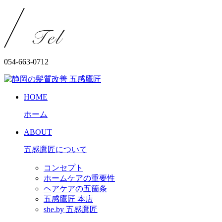
054-663-0712
HOME
ホーム
ABOUT
五感鷹匠について
コンセプト
ホームケアの重要性
ヘアケアの五箇条
五感鷹匠 本店
she.by 五感鷹匠