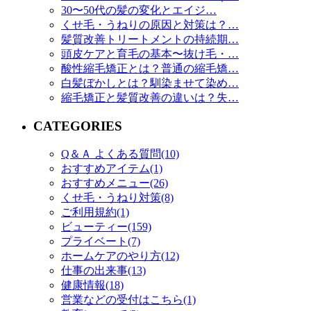
30〜50代の髪の変化とエイジ…
くせ毛・うねりの原因と対策は？…
髪質改善トリートメントの持続期…
頭皮ケアと育毛の基本〜抜け毛・…
酸性縮毛矯正とは？普通の縮毛矯…
白髪ぼかしとは？馴染ませて染め…
縮毛矯正と髪質改善の違いは？失…
CATEGORIES
Q＆Ａ よくある質問(10)
おすすめアイテム(1)
おすすめメニュー(26)
くせ毛・うねり対策(8)
ご利用規約(1)
ビューティー(159)
プライベート(7)
ホームケアのやり方(12)
仕事の出来事(13)
健康情報(18)
営業などの受付はこちら(1)