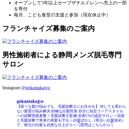
オープンして5年以上セーブザチルドレンへ売上の一部
を寄付
毎月、こども食堂の支援と参加（現在休止中）
フランチャイズ募集のご案内
男性施術者による静岡メンズ脱毛専門
サロン
Instagram
@gokantakajyo
gokantakajyo
【様々な髪の悩みでも、毛髪診断士にお任せを】
何しても変わら
ない髪質の悩み解決
的確な白髪対策
自分に似合うヘアスタイル
への診断実績多数
✨毛髪診断士監修/全国1%の認定サロン
✨頭皮
と毛髪診断で将来の美髪を守る
✨白髪ぼかし（明るい白髪染め）
で、根元の白髪も自然な仕上がりへ
👇質問はこちらから👇