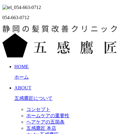
054-663-0712
HOME
ホーム
ABOUT
五感鷹匠について
コンセプト
ホームケアの重要性
ヘアケアの五箇条
五感鷹匠 本店