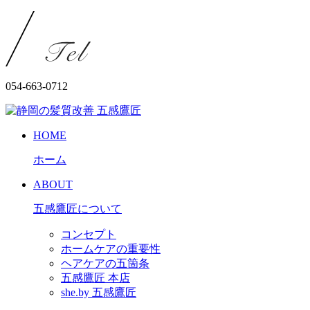
054-663-0712
HOME
ホーム
ABOUT
五感鷹匠について
コンセプト
ホームケアの重要性
ヘアケアの五箇条
五感鷹匠 本店
she.by 五感鷹匠