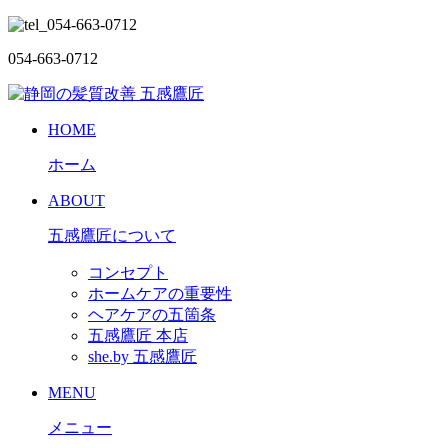
054-663-0712
HOME
ホーム
ABOUT
五感鷹匠について
コンセプト
ホームケアの重要性
ヘアケアの五箇条
五感鷹匠 本店
she.by 五感鷹匠
MENU
メニュー