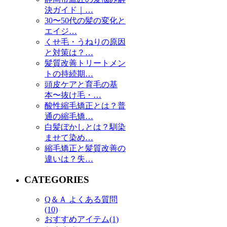
決ガイド｜…
30〜50代の髪の変化と
エイジ…
くせ毛・うねりの原因
と対策は？…
髪質改善トリートメン
トの持続期…
頭皮ケアと育毛の基
本〜抜け毛・…
酸性縮毛矯正とは？普
通の縮毛矯…
白髪ぼかしとは？馴染
ませて染め…
縮毛矯正と髪質改善の
違いは？失…
CATEGORIES
Q＆Ａ よくある質問
(10)
おすすめアイテム(1)