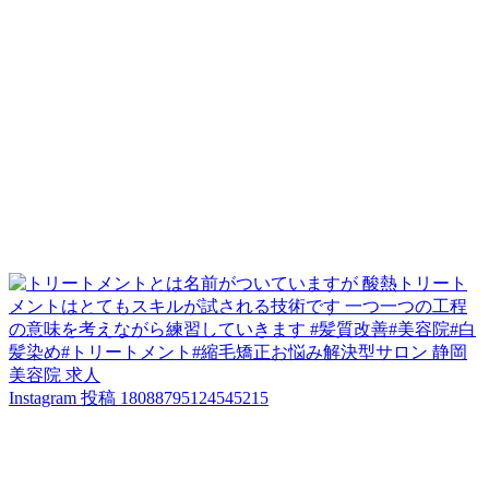
Instagram 投稿 18088795124545215