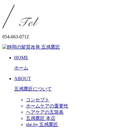
054-663-0712
HOME
ホーム
ABOUT
五感鷹匠について
コンセプト
ホームケアの重要性
ヘアケアの五箇条
五感鷹匠 本店
she.by 五感鷹匠