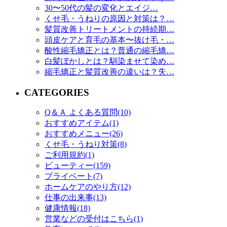
30〜50代の髪の変化とエイジ…
くせ毛・うねりの原因と対策は？…
髪質改善トリートメントの持続期…
頭皮ケアと育毛の基本〜抜け毛・…
酸性縮毛矯正とは？普通の縮毛矯…
白髪ぼかしとは？馴染ませて染め…
縮毛矯正と髪質改善の違いは？失…
CATEGORIES
Q＆Ａ よくある質問(10)
おすすめアイテム(1)
おすすめメニュー(26)
くせ毛・うねり対策(8)
ご利用規約(1)
ビューティー(159)
プライベート(7)
ホームケアのやり方(12)
仕事の出来事(13)
健康情報(18)
営業などの受付はこちら(1)