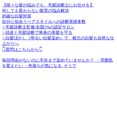
【様々な髪の悩みでも、毛髪診断士にお任せを】
何しても変わらない髪質の悩み解決
的確な白髪対策
自分に似合うヘアスタイルへの診断実績多数
✨毛髪診断士監修/全国1%の認定サロン
✨頭皮と毛髪診断で将来の美髪を守る
✨白髪ぼかし（明るい白髪染め）で、根元の白髪も自然な仕
上がりへ
👇質問はこちらから👇
毎回理由がないのに毛先まで染めていませんか？ ⁡ ・雰囲気
を変えたい ・色落ちが気になる ⁡ そうで