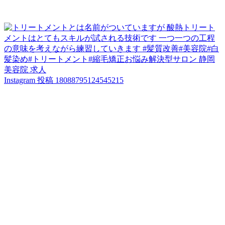
Instagram 投稿 18088795124545215