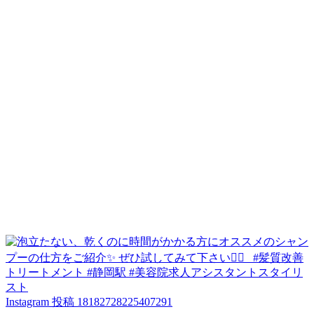
Instagram 投稿 18182728225407291