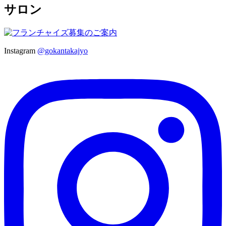
サロン
Instagram
@gokantakajyo