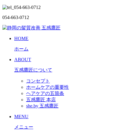
054-663-0712
HOME
ホーム
ABOUT
五感鷹匠について
コンセプト
ホームケアの重要性
ヘアケアの五箇条
五感鷹匠 本店
she.by 五感鷹匠
MENU
メニュー