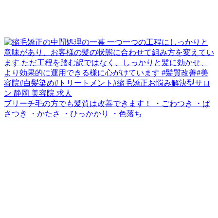
ブリーチ毛の方でも髪質は改善できます！ ・ごわつき ・ぱ
さつき ・かたさ ・ひっかかり ・色落ち ⁡