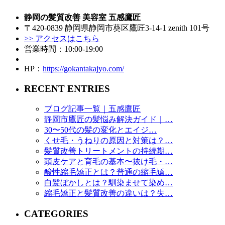
静岡の髪質改善 美容室 五感鷹匠
〒420-0839 静岡県静岡市葵区鷹匠3-14-1 zenith 101号
>> アクセスはこちら
営業時間：10:00-19:00
HP：
https://gokantakajyo.com/
RECENT ENTRIES
ブログ記事一覧｜五感鷹匠
静岡市鷹匠の髪悩み解決ガイド｜…
30〜50代の髪の変化とエイジ…
くせ毛・うねりの原因と対策は？…
髪質改善トリートメントの持続期…
頭皮ケアと育毛の基本〜抜け毛・…
酸性縮毛矯正とは？普通の縮毛矯…
白髪ぼかしとは？馴染ませて染め…
縮毛矯正と髪質改善の違いは？失…
CATEGORIES