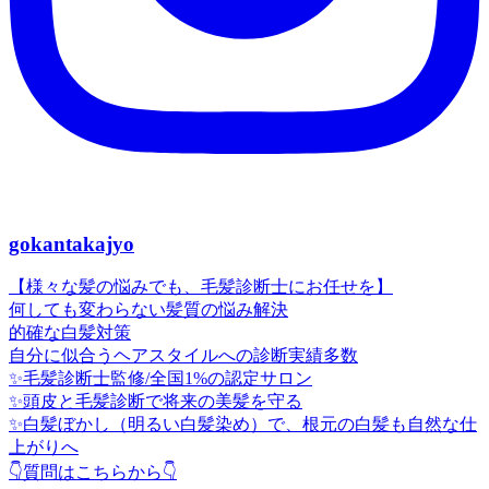
gokantakajyo
【様々な髪の悩みでも、毛髪診断士にお任せを】
何しても変わらない髪質の悩み解決
的確な白髪対策
自分に似合うヘアスタイルへの診断実績多数
✨毛髪診断士監修/全国1%の認定サロン
✨頭皮と毛髪診断で将来の美髪を守る
✨白髪ぼかし（明るい白髪染め）で、根元の白髪も自然な仕
上がりへ
👇質問はこちらから👇