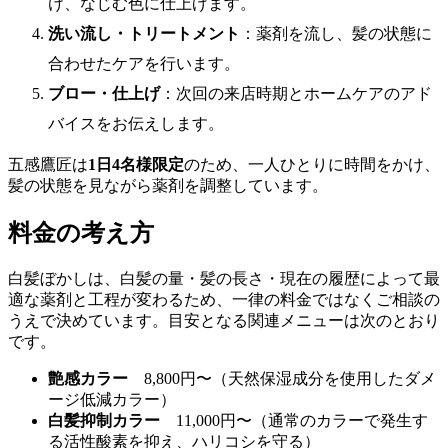
け、なじむ色に仕上げます。
洗い流し・トリートメント
：薬剤を流し、髪の状態に
合わせたケアを行います。
ブロー・仕上げ
：次回の来店時期とホームケアのアド
バイスをお伝えします。
五感鷹匠は
1日4名様限定
のため、一人ひとりに時間をかけ、
髪の状態を見ながら薬剤を調整しています。
料金の考え方
白髪ぼかしは、白髪の量・髪の長さ・現在の履歴によって最
適な薬剤と工程が変わるため、一律の料金ではなくご相談の
うえで決めています。目安となる関連メニューは次のとおり
です。
艶感カラー
8,800円〜（天然保湿成分を使用したダメ
ージ低減カラー）
白髪抑制カラー
11,000円〜（通常のカラーで発生す
る活性酸素を抑え、ハリコシを守る）