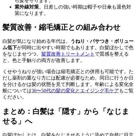
ら髪を守ります。
紫外線対策
。日差しの強い時期は帽子や日傘も退色対
策になります。
髪質改善・縮毛矯正との組み合わせ
白髪が気になり始める年代は、
うねり・パサつき・ボリュー
ム低下
が同時に出やすい時期でもあります。白髪ぼかしで色
をなじませつつ、
髪質改善トリートメント
で質感を整える
と、色と手触りの両方が改善します。
くせやうねりが強い場合は縮毛矯正との併用も可能です。た
だし薬剤の重なり方には配慮が必要なため、同日に行うか日
を分けるかは髪の状態を見て判断します。年齢による変化全
般については
30〜50代の髪の変化とエイジング毛ケア
もご覧
ください。
まとめ：白髪は「隠す」から「なじま
せる」へ
白髪ぼかしとは、白髪をなじませるように染めて自然に目立