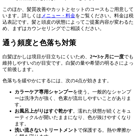
このほか、髪質改善やカットとセットのコースもご用意して
います。詳しくは
メニュー・料金
をご覧ください。料金は税
込表記です。髪と頭皮の状態によってご提案内容が変わるた
め、まずはカウンセリングでご相談ください。
通う頻度と色落ち対策
白髪ぼかしは境目が目立ちにくいため、
2〜3ヶ月に一度
でも
維持しやすいのが目安です。白髪の量や希望の明るさによっ
て前後します。
色落ちを緩やかにするには、次の4点が効きます。
カラーケア専用シャンプー
を使う。一般的なシャンプ
ーは洗浄力が強く、色素が流出しやすいことがありま
す。
お風呂上がりはすぐ乾かす
。濡れた状態が続くとキュ
ーティクルが開いたままになり、色が抜けやすくなり
ます。
洗い流さないトリートメント
で保護する。熱や摩擦か