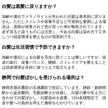
白髪は黒髪に戻りますか？
加齢や遺伝でメラノサイトが失われた白髪は基本的に戻りま
せん。ただしストレスや栄養不足など可逆的な要因による場
合は、原因が改善されて色が戻った例が報告されています。
必ず戻ると謳うものには注意し、今ある白髪は染め方で工夫
しつつ頭皮環境を整えるのが現実的です。
白髪は生活習慣で予防できますか？
加齢や遺伝による白髪を完全に防ぐことは難しいですが、頭
皮の血行、栄養バランス、睡眠、ストレスケアを整えること
は頭皮環境を良好に保つうえで役立ちます。
静岡で白髪ぼかしを受けられる場所は？
静岡市葵区鷹匠の五感鷹匠で対応しています。静鉄・新静岡
駅から徒歩圏内。毛髪診断士が在籍し、白髪の量や生え方に
合わせて白髪ぼかし・白髪染めを提案。1日4名様限定で、頭
皮や髪への負担を抑えた施術を心がけています。