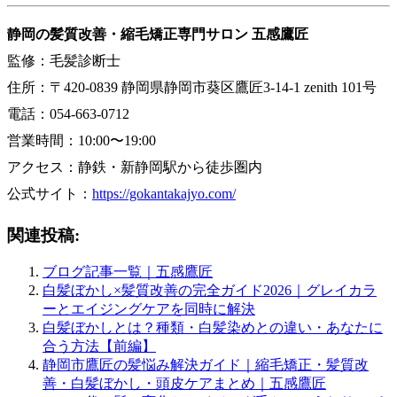
静岡の髪質改善・縮毛矯正専門サロン 五感鷹匠
監修：毛髪診断士
住所：〒420-0839 静岡県静岡市葵区鷹匠3-14-1 zenith 101号
電話：054-663-0712
営業時間：10:00〜19:00
アクセス：静鉄・新静岡駅から徒歩圏内
公式サイト：
https://gokantakajyo.com/
関連投稿:
ブログ記事一覧｜五感鷹匠
白髪ぼかし×髪質改善の完全ガイド2026｜グレイカラ
ーとエイジングケアを同時に解決
白髪ぼかしとは？種類・白髪染めとの違い・あなたに
合う方法【前編】
静岡市鷹匠の髪悩み解決ガイド｜縮毛矯正・髪質改
善・白髪ぼかし・頭皮ケアまとめ｜五感鷹匠