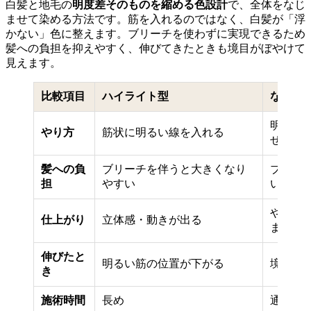
白髪と地毛の
明度差そのものを縮める色設計
で、全体をなじ
ませて染める方法です。筋を入れるのではなく、白髪が「浮
かない」色に整えます。ブリーチを使わずに実現できるため
髪への負担を抑えやすく、伸びてきたときも境目がぼやけて
見えます。
比較項目
ハイライト型
なじま
明度差
やり方
筋状に明るい線を入れる
せる
髪への負
ブリーチを伴うと大きくなり
ブリー
担
やすい
い
やわら
仕上がり
立体感・動きが出る
まる
伸びたと
明るい筋の位置が下がる
境目が
き
施術時間
長め
通常の