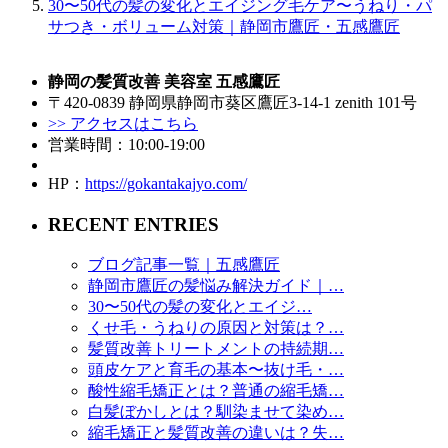
30〜50代の髪の変化とエイジング毛ケア〜うねり・パ
サつき・ボリューム対策｜静岡市鷹匠・五感鷹匠
静岡の髪質改善 美容室 五感鷹匠
〒420-0839 静岡県静岡市葵区鷹匠3-14-1 zenith 101号
>> アクセスはこちら
営業時間：10:00-19:00
HP：
https://gokantakajyo.com/
RECENT ENTRIES
ブログ記事一覧｜五感鷹匠
静岡市鷹匠の髪悩み解決ガイド｜…
30〜50代の髪の変化とエイジ…
くせ毛・うねりの原因と対策は？…
髪質改善トリートメントの持続期…
頭皮ケアと育毛の基本〜抜け毛・…
酸性縮毛矯正とは？普通の縮毛矯…
白髪ぼかしとは？馴染ませて染め…
縮毛矯正と髪質改善の違いは？失…