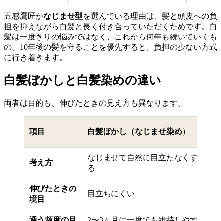
五感鷹匠が
なじませ型
を選んでいる理由は、髪と頭皮への負
担を抑えながら白髪と長く付き合っていただくためです。白
髪は一度きりの悩みではなく、これから何年も続いていくも
の。10年後の髪を守ることを優先すると、負担の少ない方式
に行き着きます。
白髪ぼかしと白髪染めの違い
両者は目的も、伸びたときの見え方も異なります。
白
項目
白髪ぼかし（なじませ染め）
ー
なじませて自然に目立たなくす
白
考え方
る
隠
伸びたときの
根
目立ちにくい
境目
や
通う頻度の目
2〜3ヶ月に一度でも維持しやす