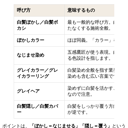
呼び方
意味するもの
白髪ぼかし／白髪ボ
最も一般的な呼び方。白髪を
カシ
たなくする施術全般。
ぼかしカラー
ほぼ同義。「カラー」を強調
五感鷹匠が使う表現。白髪と
なじませ染め
る色設計を指します。
グレイカラー／グレ
白髪染め全般を指す業界用語
イカラーリング
染めも含む広い言葉です。
染めずに白髪を活かすこと。
グレイヘア
なので注意。
白髪隠し／白髪カバ
白髪をしっかり覆う方向。ぼ
ー
が逆です。
ポイントは、
「ぼかし＝なじませる」「隠し＝覆う」
という