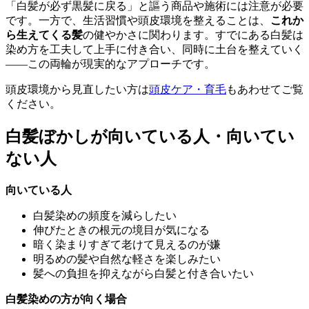
「白髪が必ず黒髪に戻る」と謳う商品や施術には注意が必要
です。一方で、生活習慣や頭皮環境を整えることは、
これか
ら生えてくる髪
の健やかさに関わります。すでにある白髪は
染め方を工夫して上手に付き合い、同時に土台を整えていく
——この両輪が現実的なアプローチです。
頭皮環境から見直したい方は
頭皮ケア・育毛
もあわせてご覧
ください。
白髪ぼかしが向いている人・向いてい
ない人
向いている人
白髪染めの頻度を減らしたい
伸びたときの根元の境目が気になる
暗く染まりすぎて老けて見えるのが嫌
明るめの髪や自然な軽さを楽しみたい
髪への負担を抑えながら白髪と付き合いたい
白髪染めの方が向く場合