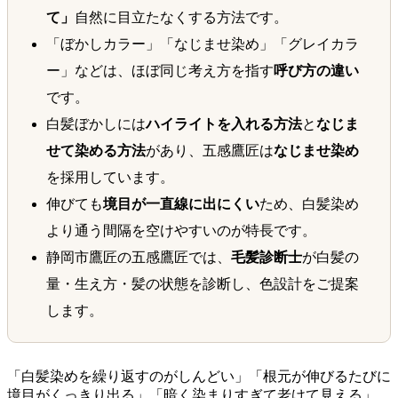
て」
自然に目立たなくする方法です。
「ぼかしカラー」「なじませ染め」「グレイカラ
ー」などは、ほぼ同じ考え方を指す
呼び方の違い
です。
白髪ぼかしには
ハイライトを入れる方法
と
なじま
せて染める方法
があり、五感鷹匠は
なじませ染め
を採用しています。
伸びても
境目が一直線に出にくい
ため、白髪染め
より通う間隔を空けやすいのが特長です。
静岡市鷹匠の五感鷹匠では、
毛髪診断士
が白髪の
量・生え方・髪の状態を診断し、色設計をご提案
します。
「白髪染めを繰り返すのがしんどい」「根元が伸びるたびに
境目がくっきり出る」「暗く染まりすぎて老けて見える」