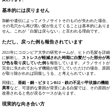
基本的には戻りません
加齢や遺伝によってメラノサイトそのものが失われた場合、
その毛穴から再び黒い髪が生えてくることは基本的にありま
せん。これが「白髪は戻らない」と言われる理由です。
ただし、戻った例も報告されています
2021年にコロンビア大学の研究チームが、ヒトの毛髪を詳細
に解析し、
ストレスが軽減された時期に白髪だった部分が再
び色を取り戻していた例
を報告しています。メラノサイトが
完全に失われておらず機能が低下していただけの場合、原因
が取り除かれれば回復しうる、と考えられています。
同様に、
亜鉛・銅・ビタミンB12・鉄の不足
や
甲状腺の機能
異常
など、可逆的な要因が背景にある白髪では、その原因が
改善されると色が戻るケースがあります。
現実的な向き合い方