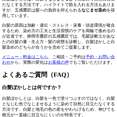
たなくする方法です。ハイライトで筋を入れる方法もありま
すが、五感鷹匠は髪への負担を抑えられる
なじませ染め
を採
用しています。
白髪の原因は加齢・遺伝・ストレス・栄養・頭皮環境が複合
するため、染め方の工夫と生活習慣のケアを両輪で進めるの
が近道です。静岡市鷹匠の五感鷹匠では、毛髪診断士があな
たの白髪の量・生え方・髪の状態を診断し、白髪ぼかしと白
髪染めのどちらが合うかを含めてご提案します。
メニュー・料金はこちら
、ご相談・ご予約は
予約・お問い合
わせ
から。実際の変化は
お客様の声
でもご覧いただけます。
よくあるご質問（FAQ）
白髪ぼかしとは何ですか？
白髪ぼかしとは、白髪を一色で塗りつぶすのではなく、白髪
となじむ色でなじませるように染めて自然に目立たなくする
方法です。白髪と地毛の色の差をやわらげるため、伸びても
根元が一直線に目立ちにくいのが特長です。