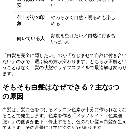
3
安
い
仕上がりの印
やわらかく自然・明るめも楽し
し
象
める
で
頻度を空けたい／自然に付き合
白
向いている人
いたい人
い
「白髪を完全に隠したい」のか「なじませて自然に付き合い
たい」のかで、選ぶ染め方が変わります。どちらが正解とい
うことはなく、髪の状態やライフスタイルで最適解は変わり
ます。
そもそも白髪はなぜできる？主な5つ
の原因
白髪は、髪に色をつけるメラニン色素が十分に作られなくな
ることで発生します。色素を作る「メラノサイト（色素細
胞）」の働きが低下・停止すると、色のない髪＝白髪が生え
てきます。その背景には主に次の5つがあります。