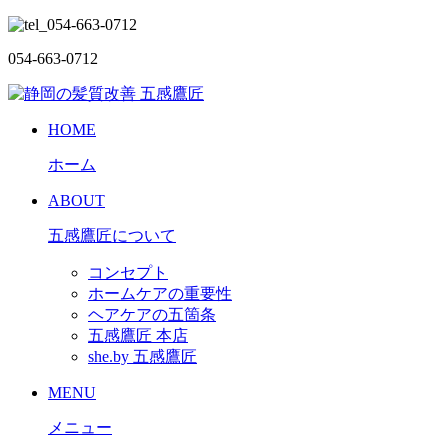
054-663-0712
HOME
ホーム
ABOUT
五感鷹匠について
コンセプト
ホームケアの重要性
ヘアケアの五箇条
五感鷹匠 本店
she.by 五感鷹匠
MENU
メニュー