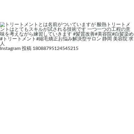
Instagram 投稿 18088795124545215