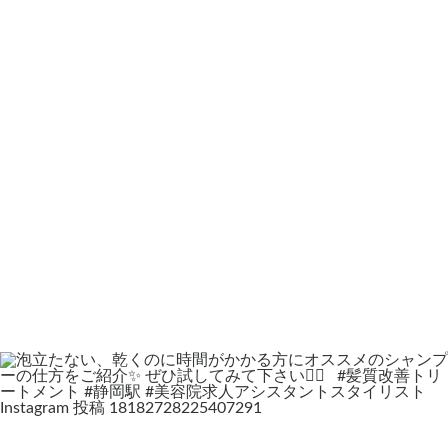
Instagram 投稿 18182728225407291