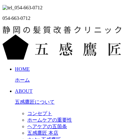
054-663-0712
HOME
ホーム
ABOUT
五感鷹匠について
コンセプト
ホームケアの重要性
ヘアケアの五箇条
五感鷹匠 本店