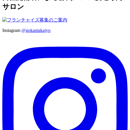
サロン
Instagram
@gokantakajyo