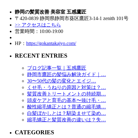
静岡の髪質改善 美容室 五感鷹匠
〒420-0839 静岡県静岡市葵区鷹匠3-14-1 zenith 101号
>> アクセスはこちら
営業時間：10:00-19:00
HP：
https://gokantakajyo.com/
RECENT ENTRIES
ブログ記事一覧｜五感鷹匠
静岡市鷹匠の髪悩み解決ガイド｜…
30〜50代の髪の変化とエイジ…
くせ毛・うねりの原因と対策は？…
髪質改善トリートメントの持続期…
頭皮ケアと育毛の基本〜抜け毛・…
酸性縮毛矯正とは？普通の縮毛矯…
白髪ぼかしとは？馴染ませて染め…
縮毛矯正と髪質改善の違いは？失…
CATEGORIES