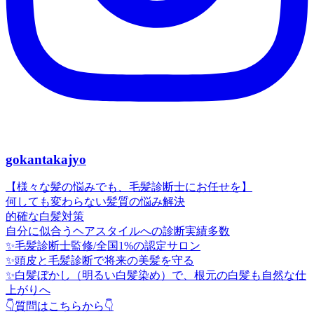
gokantakajyo
【様々な髪の悩みでも、毛髪診断士にお任せを】
何しても変わらない髪質の悩み解決
的確な白髪対策
自分に似合うヘアスタイルへの診断実績多数
✨毛髪診断士監修/全国1%の認定サロン
✨頭皮と毛髪診断で将来の美髪を守る
✨白髪ぼかし（明るい白髪染め）で、根元の白髪も自然な仕
上がりへ
👇質問はこちらから👇