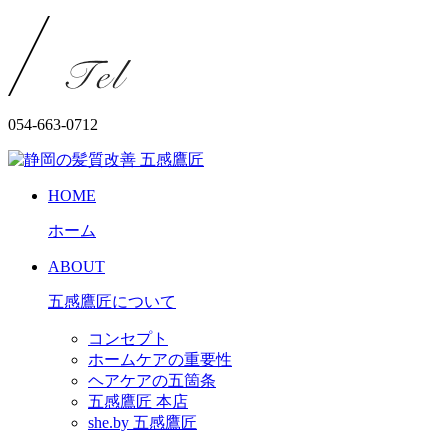
054-663-0712
HOME
ホーム
ABOUT
五感鷹匠について
コンセプト
ホームケアの重要性
ヘアケアの五箇条
五感鷹匠 本店
she.by 五感鷹匠