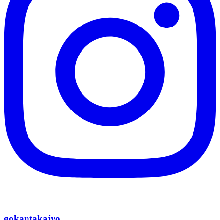
gokantakajyo