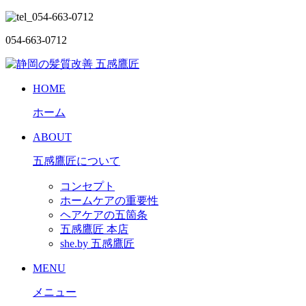
054-663-0712
HOME
ホーム
ABOUT
五感鷹匠について
コンセプト
ホームケアの重要性
ヘアケアの五箇条
五感鷹匠 本店
she.by 五感鷹匠
MENU
メニュー