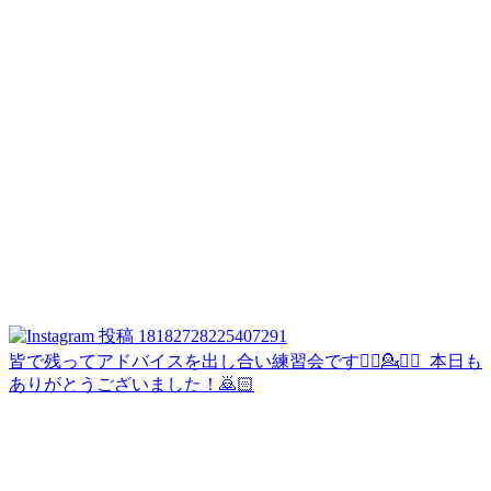
皆で残ってアドバイスを出し合い練習会です💁‍♀️💁💁‍♂️ ⁡ 本日も
ありがとうございました！🙇🏻‍