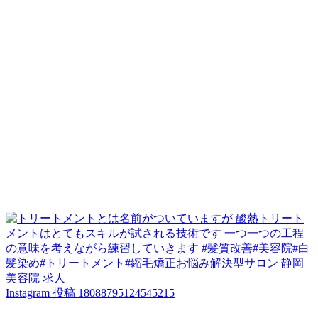
Instagram 投稿 18088795124545215