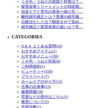
くせ毛・うねりの原因と対策は？…
髪質改善トリートメントの持続期…
頭皮ケアと育毛の基本〜抜け毛・…
酸性縮毛矯正とは？普通の縮毛矯…
白髪ぼかしとは？馴染ませて染め…
縮毛矯正と髪質改善の違いは？失…
CATEGORIES
Q＆Ａ よくある質問(10)
おすすめアイテム(1)
おすすめメニュー(26)
くせ毛・うねり対策(8)
ご利用規約(1)
ビューティー(159)
プライベート(7)
ホームケアのやり方(12)
仕事の出来事(13)
健康情報(18)
営業などの受付はこちら(1)
教育について(2)
毛髪診断(1)