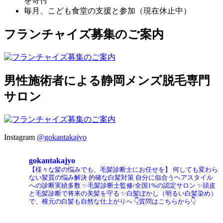
を寄付
毎月、こども食堂の支援と参加（現在休止中）
フランチャイズ募集のご案内
男性施術者による静岡メンズ脱毛専門
サロン
Instagram
@gokantakajyo
gokantakajyo
【様々な髪の悩みでも、毛髪診断士にお任せを】
何しても変わら
ない髪質の悩み解決
的確な白髪対策
自分に似合うヘアスタイル
への診断実績多数
✨毛髪診断士監修/全国1%の認定サロン
✨頭皮
と毛髪診断で将来の美髪を守る
✨白髪ぼかし（明るい白髪染め）
で、根元の白髪も自然な仕上がりへ
👇質問はこちらから👇