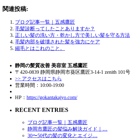
関連投稿:
ブログ記事一覧｜五感鷹匠
毛髪診断ってしたことありますか？
正しい髪の洗い方・乾かし方で美しい髪を守る方法
毛髪内部を破壊された髪を強力にケア
縮毛とはこれのこと。
静岡の髪質改善 美容室 五感鷹匠
〒420-0839 静岡県静岡市葵区鷹匠3-14-1 zenith 101号
>> アクセスはこちら
営業時間：10:00-19:00
HP：
https://gokantakajyo.com/
RECENT ENTRIES
ブログ記事一覧｜五感鷹匠
静岡市鷹匠の髪悩み解決ガイド｜…
30〜50代の髪の変化とエイジ…