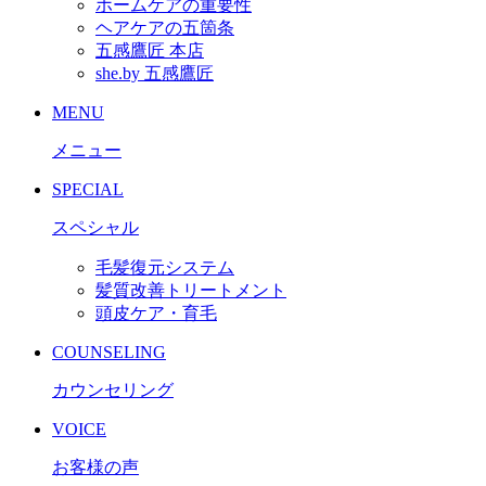
ホームケアの重要性
ヘアケアの五箇条
五感鷹匠 本店
she.by 五感鷹匠
MENU
メニュー
SPECIAL
スペシャル
毛髪復元システム
髪質改善トリートメント
頭皮ケア・育毛
COUNSELING
カウンセリング
VOICE
お客様の声