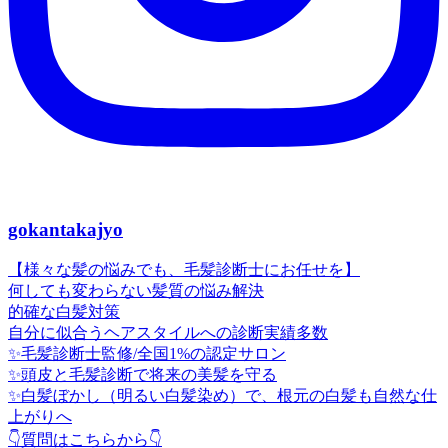
gokantakajyo
【様々な髪の悩みでも、毛髪診断士にお任せを】
何しても変わらない髪質の悩み解決
的確な白髪対策
自分に似合うヘアスタイルへの診断実績多数
✨毛髪診断士監修/全国1%の認定サロン
✨頭皮と毛髪診断で将来の美髪を守る
✨白髪ぼかし（明るい白髪染め）で、根元の白髪も自然な仕
上がりへ
👇質問はこちらから👇