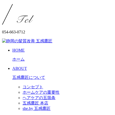
054-663-0712
HOME
ホーム
ABOUT
五感鷹匠について
コンセプト
ホームケアの重要性
ヘアケアの五箇条
五感鷹匠 本店
she.by 五感鷹匠