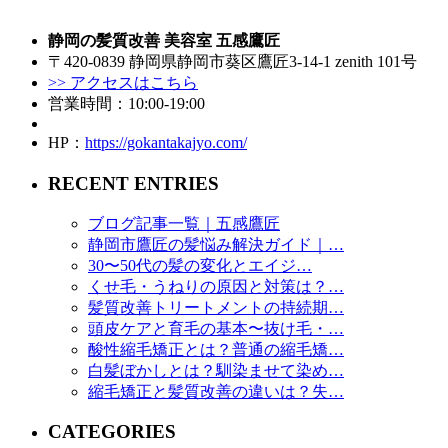
静岡の髪質改善 美容室 五感鷹匠
〒420-0839 静岡県静岡市葵区鷹匠3-14-1 zenith 101号
>> アクセスはこちら
営業時間：10:00-19:00
HP：
https://gokantakajyo.com/
RECENT ENTRIES
ブログ記事一覧｜五感鷹匠
静岡市鷹匠の髪悩み解決ガイド｜…
30〜50代の髪の変化とエイジ…
くせ毛・うねりの原因と対策は？…
髪質改善トリートメントの持続期…
頭皮ケアと育毛の基本〜抜け毛・…
酸性縮毛矯正とは？普通の縮毛矯…
白髪ぼかしとは？馴染ませて染め…
縮毛矯正と髪質改善の違いは？失…
CATEGORIES