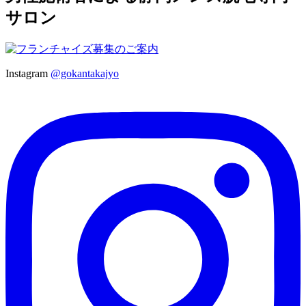
サロン
Instagram
@gokantakajyo